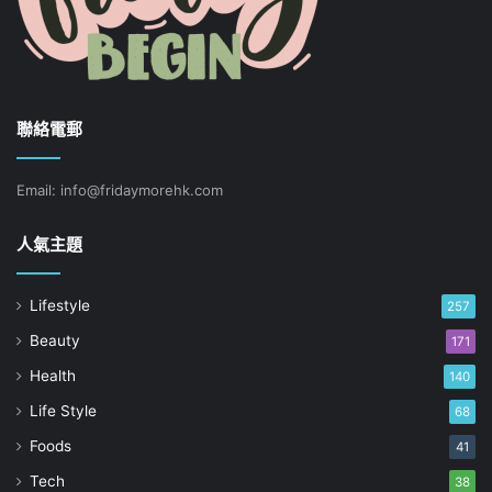
聯絡電郵
Email: info@fridaymorehk.com
人氣主題
Lifestyle
257
Beauty
171
Health
140
Life Style
68
Foods
41
Tech
38