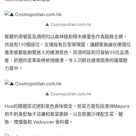
▲ Cosmopolitan.com.hk
餐廳的用餐區及酒吧均以森林綠和樺木蜂蜜色作為裝飾主調，
共設有130個座位，全場設有巨型玻璃窗，讓顧客無論在哪個位
置用餐都能飽覽迷人的維港景色。而酒吧區則可容納35位品酒
客，舒適的皮革座椅依傍維港，令人沉醉在維港兩旁的璀璨魅
力當中。
▲ Cosmopolitan.com.hk
Hue的精選菜式絕對是色香味俱全，前菜方面包括澳洲Mayura
和牛刺身配柚子忌廉和紫菜脆餅，以及凱撒沙律配生菜、鯷
魚、煙燻蛋和 Vadouvan 香料醬。