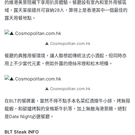
的維港美景陪襯下享用扒房體驗。餐廳設有室內和室外用餐區
域，露天茶座總共可容納28人，算得上是香港其中一個最佳的
露天用餐地點。
▲ Cosmopolitan.com.hk
餐廳的典雅用餐環境，讓人聯想起傳統法式小酒館，但同時亦
用上不少當代元素，例如外露的燈絲吊燈和松木吧檯。
▲ Cosmopolitan.com.hk
在BLT的餐牌裏，當然不得不點手本名菜紅酒燴牛小排、烤無箝
龍蝦，和碳爐烤製的安格斯牛扒等，加上無敵海港景緻，絕對
是Date Night必選餐廳。
BLT Steak INFO