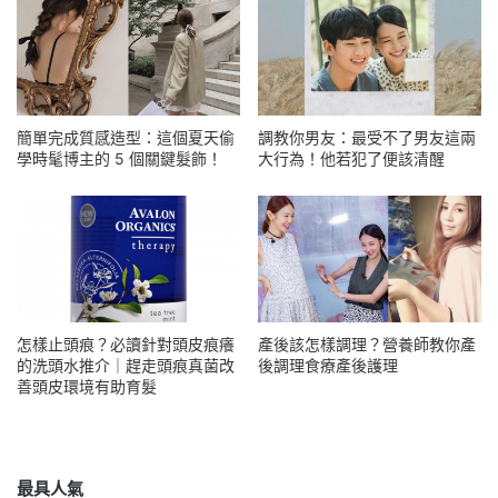
簡單完成質感造型：這個夏天偷
調教你男友：最受不了男友這兩
學時髦博主的 5 個關鍵髮飾！
大行為！他若犯了便該清醒
怎樣止頭痕？必讀針對頭皮痕癢
產後該怎樣調理？營養師教你產
的洗頭水推介｜趕走頭痕真菌改
後調理食療產後護理
善頭皮環境有助育髮
最具人氣