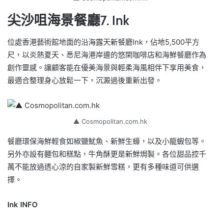
尖沙咀海景餐廳7. Ink
位處香港藝術館地面的沿海露天新餐廳Ink，佔地5,500平方
尺，以炎熱夏天、悉尼海港岸邊的悠閑咖啡店和海鮮餐廳作為
創作靈感。讓顧客能在優美海景與輕柔海風相伴下享用美食，
最適合整理身心放鬆一下，沉澱過後重新出發。
▲ Cosmopolitan.com.hk
餐廳環保海鮮輕食如椒鹽魷魚、新鮮生蠔，以及小龍蝦包等。
另外亦設有麵包和糕點，牛角酥更是新鮮焗製。各位甜品控千
萬不能放過透心涼的自家製新鮮雪糕，更有多種味道可供選
擇。
Ink INFO