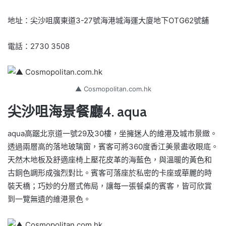
地址：尖沙咀廣東道3-27號海港城海運大廈地下OTG62號舖
電話：2730 3508
▲ Cosmopolitan.com.hk
尖沙咀海景餐廳4. aqua
aqua高踞北京道一號29及30樓，坐擁迷人的維港及城市景緻。
透過兩層高的落地玻璃窗，賓客可將360度香江美景盡收眼底。
天然木地板及舒適座椅上壓花皮革的海藍色，與溫暖的黃色和
古銅色調形成強烈對比。賓客可落座於私密的卡座或華麗的時
裝天橋；巧妙的分層式佈局，讓每一張餐桌的賓客，皆可欣賞
到一覽無遺的維港景色。