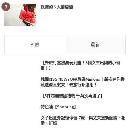
送禮的 5 大葡萄酒
火熱
最新
【去旅行當然要玩到盡！6個女生出國的小習
慣！】
韓國KISS NEWYORK聯乘Minions！新推迷你香
蕉造型直髮夾！去旅行都適用！
【5件超爛聖誕禮物 千萬別再送了】
特色牆【Shooting】
女子出意外記憶停留17歲 與丈夫重新認識、相
愛、訂婚