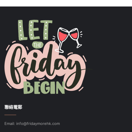
聯絡電郵
Email: info@fridaymorehk.com