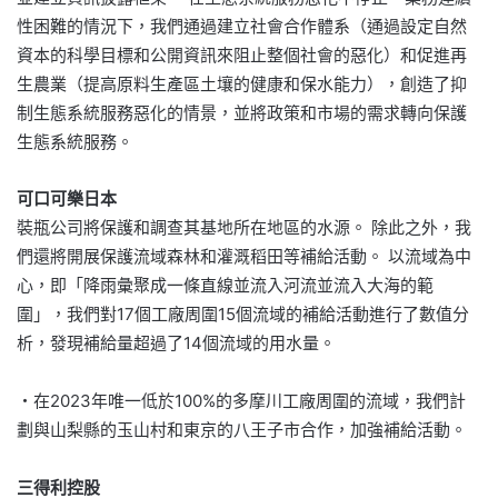
性困難的情況下，我們通過建立社會合作體系（通過設定自然
資本的科學目標和公開資訊來阻止整個社會的惡化）和促進再
生農業（提高原料生產區土壤的健康和保水能力），創造了抑
制生態系統服務惡化的情景，並將政策和市場的需求轉向保護
生態系統服務。
可口可樂日本
裝瓶公司將保護和調查其基地所在地區的水源。 除此之外，我
們還將開展保護流域森林和灌溉稻田等補給活動。 以流域為中
心，即「降雨彙聚成一條直線並流入河流並流入大海的範
圍」，我們對17個工廠周圍15個流域的補給活動進行了數值分
析，發現補給量超過了14個流域的用水量。
・在2023年唯一低於100%的多摩川工廠周圍的流域，我們計
劃與山梨縣的玉山村和東京的八王子市合作，加強補給活動。
三得利控股