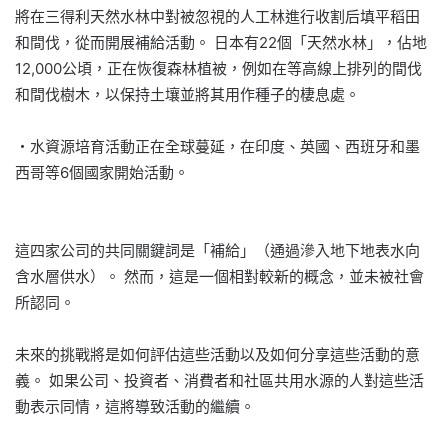
將在三得利天然水林中對被忽視的人工林進行收割后填平稻田
和間伐，從而開展補給活動。 日本有22個「天然水林」，佔地
12,000公頃，正在恢復森林植被，例如在等高線上排列的間伐
和間伐樹木，以保持土壤並將其用作種子的棲息處。
・水資源培育活動正在全球蔓延，在印度、英國、西班牙和墨
西哥等6個國家開始活動。
這四家公司的共同關鍵詞是「補給」（通過滲入地下地表水向
含水層供水）。 然而，這是一個相對較新的概念，並未被社會
所認同。
未來的挑戰將是如何評估這些活動以及如何分享這些活動的意
義。 如果公司、投資者、消費者和社區共用水源的人對這些活
動表示同情，這將導致活動的繼續。