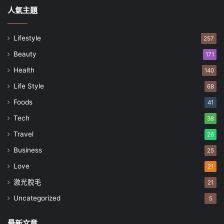
人氣主題
Lifestyle
257
Beauty
171
Health
140
Life Style
68
Foods
41
Tech
38
Travel
26
Business
25
Love
21
激光脫毛
21
Uncategorized
5
最新文章