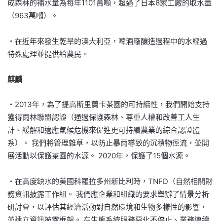
成森林的補水量為每年1101萬噸，超過了日本8家工廠的取水量
（963萬噸）。
・在近年來發生乾旱的澳大利亞，啤酒廠釀造過程中的水經過
特殊處理並提供給農民。
麒麟
・2013年，為了提高斯里蘭卡茶園的可持續性，我們開始支持
獲得雨林聯盟認證（通過保護森林、尊重人權和改善工人生
計、緩解和適應氣候危機來促進更可持續農業的綜合認證體
系）。 我們將管理雜草，以防止暴雨導致的沉積物徑流，並開
展活動以保護茶園的水源。 2020年，保護了15個水源。
・在高度缺水的美國科羅拉多州新比利時，TNFD（自然相關財
務資訊披露工作組。 我們應企業和組織的要求舉辦了情景分析
研討會，以評估其經濟活動對自然環境和生物多樣性的影響，
並建立資訊披露框架。 在生態系統服務惡化不停止、業務連續