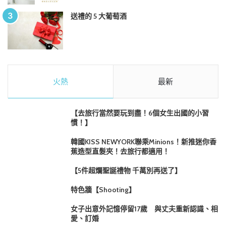
送禮的 5 大葡萄酒
火熱
最新
【去旅行當然要玩到盡！6個女生出國的小習
慣！】
韓國KISS NEWYORK聯乘Minions！新推迷你香
蕉造型直髮夾！去旅行都適用！
【5件超爛聖誕禮物 千萬別再送了】
特色牆【Shooting】
女子出意外記憶停留17歲 與丈夫重新認識、相
愛、訂婚