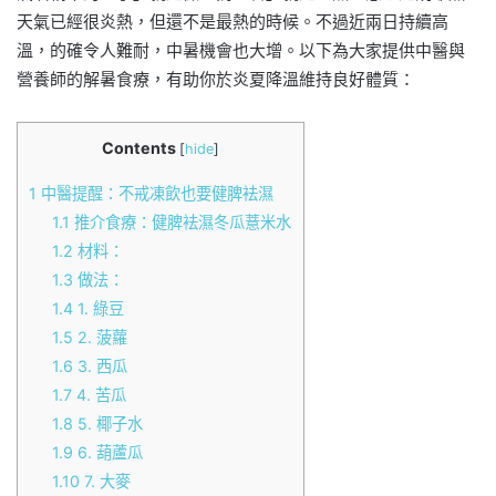
天氣已經很炎熱，但還不是最熱的時候。不過近兩日持續高
溫，的確令人難耐，中暑機會也大增。以下為大家提供中醫與
營養師的解暑食療，有助你於炎夏降溫維持良好體質：
Contents
[
hide
]
1
中醫提醒：不戒凍飲也要健脾袪濕
1.1
推介食療：健脾袪濕冬瓜薏米水
1.2
材料：
1.3
做法：
1.4
1. 綠豆
1.5
2. 菠蘿
1.6
3. 西瓜
1.7
4. 苦瓜
1.8
5. 椰子水
1.9
6. 葫蘆瓜
1.10
7. 大麥