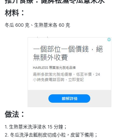
推介食療：健脾袪濕冬瓜薏米水
材料：
冬瓜 600 克、生熟薏米各 60 克
做法：
1. 生熟薏米洗淨浸水 15 分鐘；
2. 冬瓜洗淨去瓤削皮切成小粒，皮留下備用；