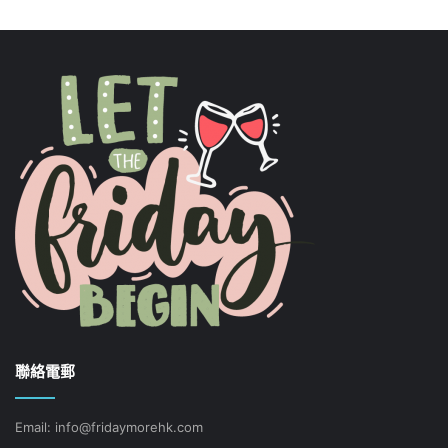
聯絡電郵
Email: info@fridaymorehk.com