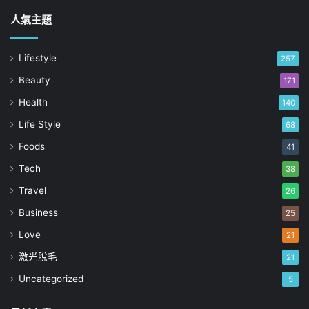
人氣主題
Lifestyle
257
Beauty
171
Health
140
Life Style
68
Foods
41
Tech
38
Travel
26
Business
25
Love
21
激光脫毛
21
Uncategorized
5