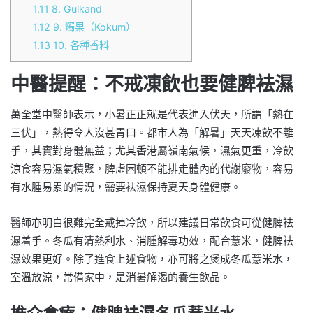
1.11
8. Gulkand
1.12
9. 燭果（Kokum）
1.13
10. 各種香料
中醫提醒：不戒凍飲也要健脾袪濕
萬全堂中醫師表示，小暑正正就是代表進入伏天，所謂「熱在
三伏」，熱得令人沒甚胃口。都市人為「解暑」天天凍飲不離
手，其實對身體無益；尤其香港屬嶺南氣候，濕氣更重，冷飲
涼食容易濕氣積聚，脾虛困頓不能排走體內的代謝廢物，容易
有水腫易累的情況，需要袪濕保持夏天身體健康。
醫師亦明白很難完全戒掉冷飲，所以建議日常飲食可從健脾袪
濕着手。冬瓜有清熱利水、消腫解毒功效，配合薏米，健脾袪
濕效果更好。除了進食上述食物，亦可將之煲成冬瓜薏米水，
室溫放涼，常備家中，是消暑解渴的養生飲品。