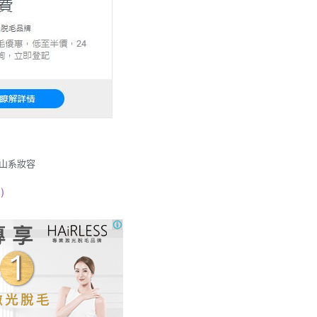
山系妝容
)