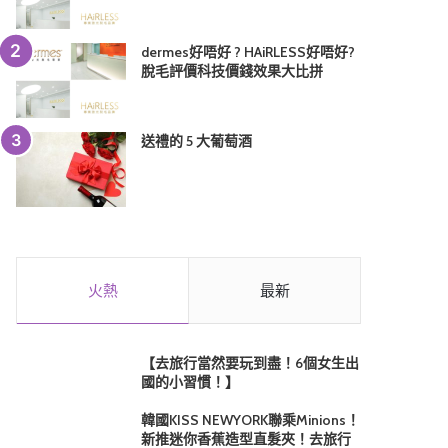
dermes好唔好 ? HAiRLESS好唔好?
脫毛評價科技價錢效果大比拼
送禮的 5 大葡萄酒
火熱
最新
【去旅行當然要玩到盡！6個女生出
國的小習慣！】
韓國KISS NEWYORK聯乘Minions！
新推迷你香蕉造型直髮夾！去旅行