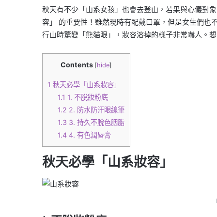
秋天有不少「山系女孩」也會去登山，若果與心儀對象
容」 的重要性！雖然現時有配戴口罩，但是女生們也
行山時驚變「熊貓眼」，妝容溶掉的樣子非常嚇人。想
Contents
[
hide
]
1
秋天必學「山系妝容」
1.1
1. 不脫妝粉底
1.2
2. 防水防汗眼線筆
1.3
3. 持久不脫色胭脂
1.4
4. 有色潤唇膏
秋天必學「山系妝容」