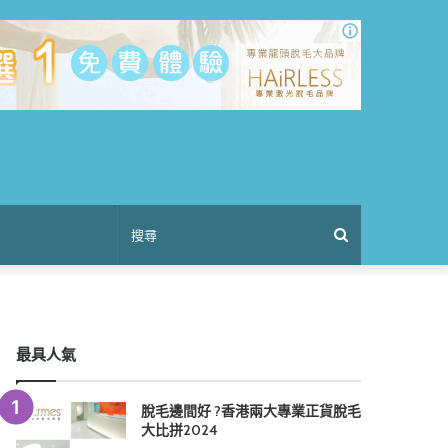
搜
尋
最具人氣
脫毛邊間好 ?香港兩大專業正貨脫毛
大比拼2024