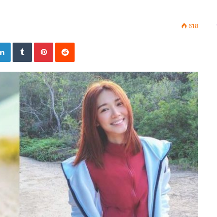
618
LinkedIn
Tumblr
Pinterest
Reddit