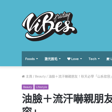
Foods
激光脫毛
Love
Tech
L
主頁
/
Beauty
/
油臉＋流汗嚇親朋友！秋天必學「山系妝容
Beauty
Lifestyle
油臉＋流汗嚇親朋
容」