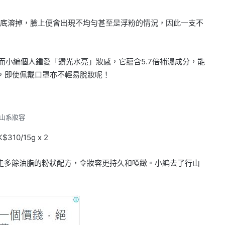
粉底溶掉，臉上便會出現不均勻甚至是浮粉的情況，因此一支不
同的質感，而小編個人鍾愛「鑽光水亮」妝感，它蘊含5.7倍補濕成分，能
，即使佩戴口罩亦不輕易脫妝呢！
山系妝容
310/15g x 2
底加入吸走多餘油脂的粉狀配方，令妝容更持久和啞緻。小編去了行山