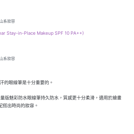
山系妝容
 Stay-in-Place Makeup SPF 10 PA++)
山系妝容
汗的眼線筆是十分重要的。
，其中限量版魅彩防水眼線筆持久防水，質感更十分柔滑，適用於繪畫
配搭出時尚的妝容。