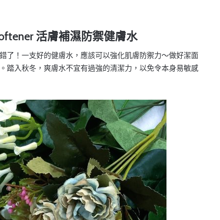
tment Softener 活膚補濕防禦健膚水
錯了！一支好的健膚水，應該可以強化肌膚防禦力～做好潔面
。踏入秋冬，爽膚水不宜有過強的清潔力，以免令本身易敏感