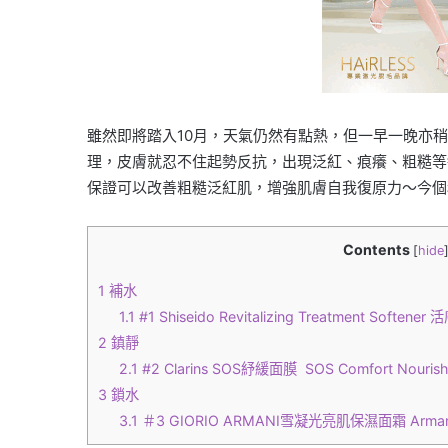
雖然即將踏入10月，天氣仍然有點熱，但一早一晚亦
理，皮膚就忍不住起勢反抗，出現泛紅、痕癢、粗糙等
保證可以改善粗糙泛紅肌，增強肌膚自我復原力～今個
Contents
[
hide
1
補水
1.1
#1 Shiseido Revitalizing Treatment Soft
2
鎮靜
2.1
#2 Clarins SOS紓緩面膜 SOS Comfort Nourish
3
鎖水
3.1
＃3 GIORIO ARMANI雪凝光亮肌保濕面霜 Armani Pri