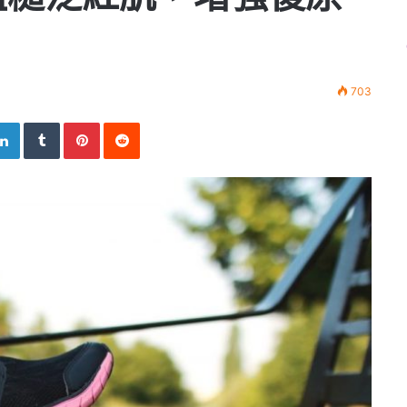
703
LinkedIn
Tumblr
Pinterest
Reddit