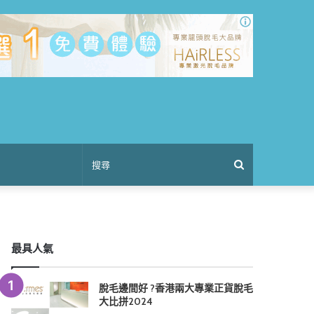
搜
尋
最具人氣
脫毛邊間好 ?香港兩大專業正貨脫毛
大比拼2024