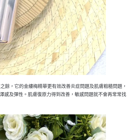
濕效果之餘，它的金縷梅精華更有效改善炎症問題及肌膚粗糙問題，
澤感及彈性。肌膚復原力得到改善，敏感問題就不會再常常找