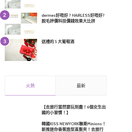
dermes好唔好 ? HAiRLESS好唔好?
脫毛評價科技價錢效果大比拼
送禮的 5 大葡萄酒
火熱
最新
【去旅行當然要玩到盡！6個女生出
國的小習慣！】
韓國KISS NEWYORK聯乘Minions！
新推迷你香蕉造型直髮夾！去旅行