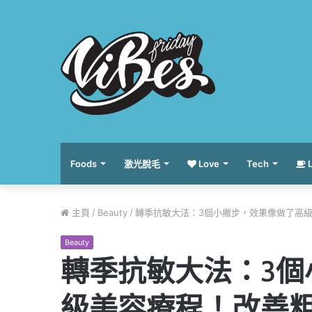
Foods
激光脫毛
Love
Tech
L
主頁
/
Beauty
/
轉季抗敏大法：3個小撇步，效果像做了高
Beauty
轉季抗敏大法：3個
級美容療程！改善