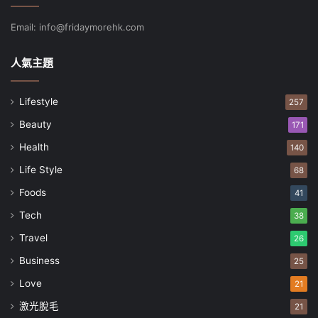
Email: info@fridaymorehk.com
人氣主題
Lifestyle
257
Beauty
171
Health
140
Life Style
68
Foods
41
Tech
38
Travel
26
Business
25
Love
21
激光脫毛
21