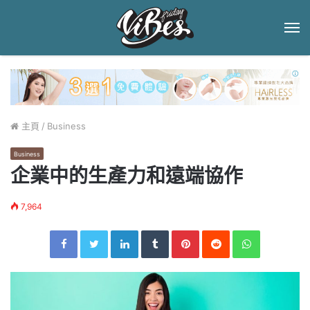
菜
單
主頁
/
Business
Business
企業中的生產力和遠端協作
7,964
Facebook
Twitter
LinkedIn
Tumblr
Pinterest
Reddit
WhatsApp