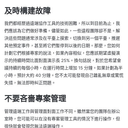
及時構建故障
我們都經歷過遠端協作工具的技術困難，所以到目前為止，我
們應該為它們做好準備。儘管如此，一些遠程團隊卻不是。解
決這些問題通常涉及在平臺上摸索，切換到另一個平臺，推遲
其他預定事件，甚至將它們暫停到以後的日期。那麼，您如何
計劃它們根據專家的說法，如果內容相似，您應該期望虛擬演
示的持續時間比面對面演示長 25%。換句話說，對於您希望會
議持續的每個小時，在運行時間上增加 15 分鐘。如果計劃為半
小時，預計大約 40 分鐘。您不太可能發現自己雜亂無章或驚慌
失措，無法即時糾正問題。
不要吝嗇專案管理
管理遠端工作與管理面對面工作不同。雖然當您的團隊在辦公
室時，您可能可以在沒有專案管理工具的情況下進行操作，但
很快就會發現您無法遠端操作。