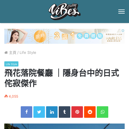
菜
單
主頁
/
Life Style
Life Style
飛花落院餐廳 ｜隱身台中的日式
侘寂傑作
4,055
Facebook
Twitter
LinkedIn
Tumblr
Pinterest
Reddit
WhatsApp