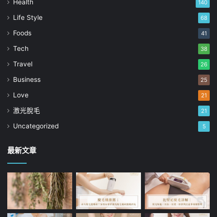
Health
140
Life Style
68
Foods
41
Tech
38
Travel
26
Business
25
Love
21
激光脫毛
21
Uncategorized
5
最新文章