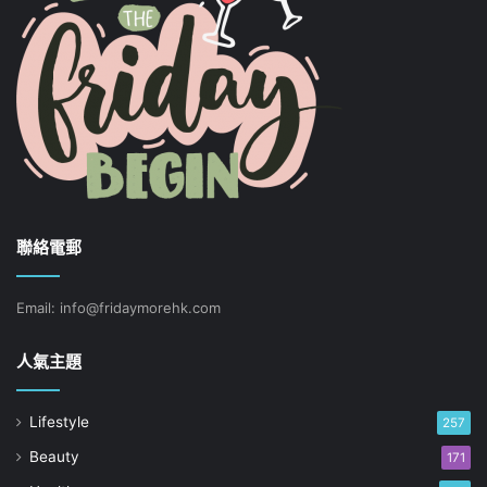
聯絡電郵
Email: info@fridaymorehk.com
人氣主題
Lifestyle
257
Beauty
171