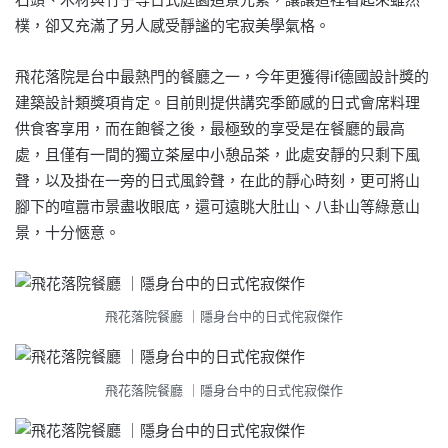
樸，卻又充滿了另人感受靜謐的宅寂美學氣格。
飛花落院是台中最熱門的餐廳之一，今年更獲得if德國設計獎的
建築設計類獎項肯定。目前則提供講究季節感的日式會席料理
供食客享用，而在飽餐之後，最極致的享受是在餐廳的最高
處，且僅有一間的獨立茶屋中小憩品茶，此處安靜的只剩下風
聲，以及掛在一旁的日式風鈴聲，在此的靜心時刻，更可將山
腳下的喧囂市景盡收眼底，還可遠眺大肚山、八卦山等綠意山
景，十分愜意。
飛花落院餐廳 ｜隱身台中的日式侘寂傑作
飛花落院餐廳 ｜隱身台中的日式侘寂傑作