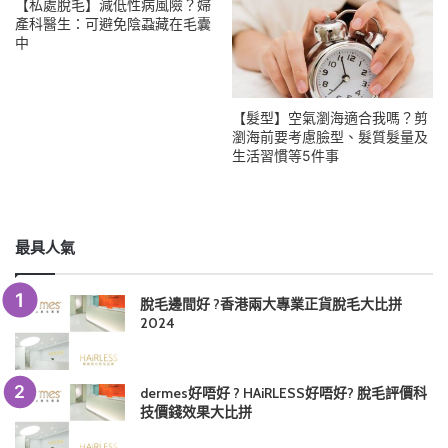
【私處脫毛】減低性病風險？婦
產科醫生：可避免陰蝨藏在毛囊
中
【髮型】空氣瀏海適合我嗎？剪
瀏海前要考慮臉型、髮質髮量及
生活習慣等5件事
最具人氣
脫毛邊間好 ?香港兩大專業正貨脫毛大比拼
2024
dermes好唔好 ? HAiRLESS好唔好? 脫毛評價科
技價錢效果大比拼