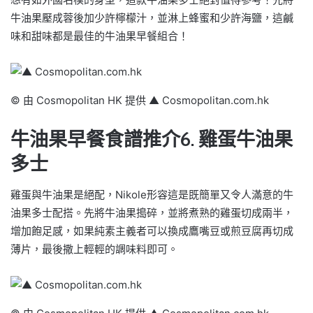
牛油果壓成蓉後加少許檸檬汁，並淋上蜂蜜和少許海鹽，這鹹
味和甜味都是最佳的牛油果早餐組合！
© 由 Cosmopolitan HK 提供 ▲ Cosmopolitan.com.hk
牛油果早餐食譜推介6. 雞蛋牛油果
多士
雞蛋與牛油果是絕配，Nikole形容這是既簡單又令人滿意的牛
油果多士配搭。先將牛油果搗碎，並將煮熟的雞蛋切成兩半，
增加飽足感，如果純素主義者可以換成鷹嘴豆或煎豆腐再切成
薄片，最後撒上輕輕的調味料即可。