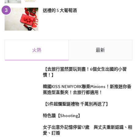
送禮的 5 大葡萄酒
火熱
最新
【去旅行當然要玩到盡！6個女生出國的小習
慣！】
韓國KISS NEWYORK聯乘Minions！新推迷你香
蕉造型直髮夾！去旅行都適用！
【5件超爛聖誕禮物 千萬別再送了】
特色牆【Shooting】
女子出意外記憶停留17歲 與丈夫重新認識、相
愛、訂婚