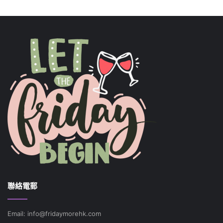
聯絡電郵
Email: info@fridaymorehk.com