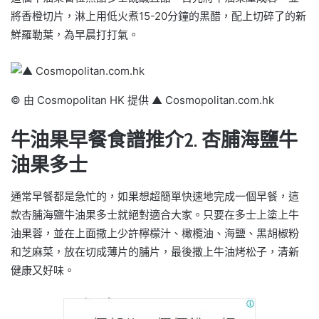
將香橙切片，淋上用低火煮15-20分鐘的黑醋，配上切碎了的新
鮮羅勒葉，為早晨打打氣。
© 由 Cosmopolitan HK 提供 ▲ Cosmopolitan.com.hk
牛油果早餐食譜推介2. 杏脯海鹽牛
油果多士
通常早餐都是急忙的，如果想超簡單快速地完成一個早餐，這
款杏脯海鹽牛油果多士就絕對適合大家。只要在多士上塗上牛
油果蓉，並在上面撒上少許檸檬汁、橄欖油、海鹽、黑胡椒粉
和芝麻菜，放在切成薄片的脯片，最後撒上牛油烤松子，清新
健康又好味。